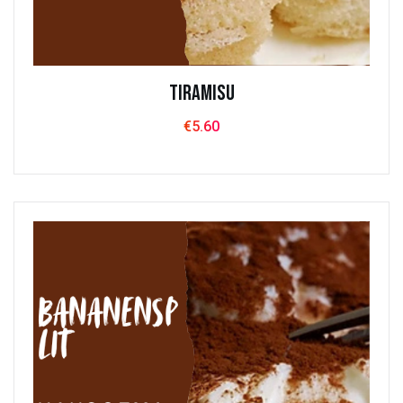
Tiramisu
€
5.60