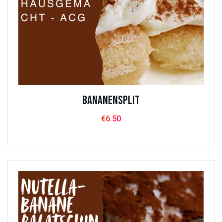
Bananensplit
€
6.50