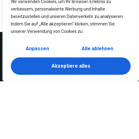
Wir verwenden Cookies, um Ihr Browser-Erlebnis zu
verbessern, personalisierte Werbung und Inhalte
bereitzustellen und unseren Datenverkehr zu analysieren.
Indem Sie auf „Alle akzeptieren“ klicken, stimmen Sie
unserer Verwendung von Cookies zu.
Anpassen
Alle ablehnen
Akzeptiere alles
Abonnieren Sie unseren Newsletter!
Bereit für echten Geschmack? Bestelle
jetzt deine Lieblingspizza bei Pizzabek –
schnell, heiß & hausgemacht.
Jetzt bestellen