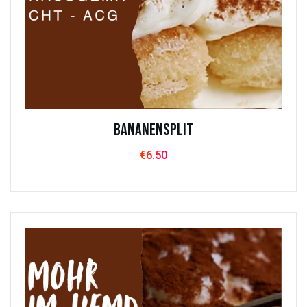
Bananensplit
€
6.50