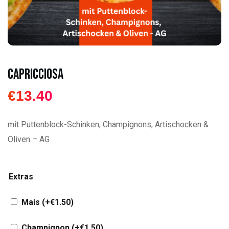
Capricciosa
€
13.40
mit Puttenblock-Schinken, Champignons, Artischocken &
Oliven – AG
Extras
Mais
(+
€
1.50
)
Champignon
(+
€
1.50
)