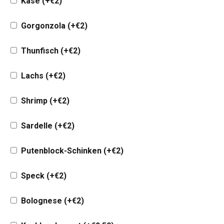
Käse
(+
€
2
)
Gorgonzola
(+
€
2
)
Thunfisch
(+
€
2
)
Lachs
(+
€
2
)
Shrimp
(+
€
2
)
Sardelle
(+
€
2
)
Putenblock-Schinken
(+
€
2
)
Speck
(+
€
2
)
Bolognese
(+
€
2
)