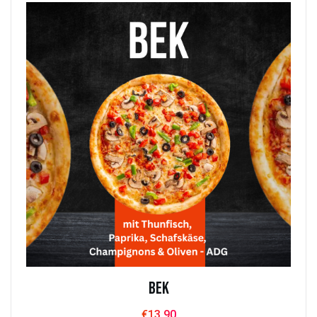
Bek
€
13.90