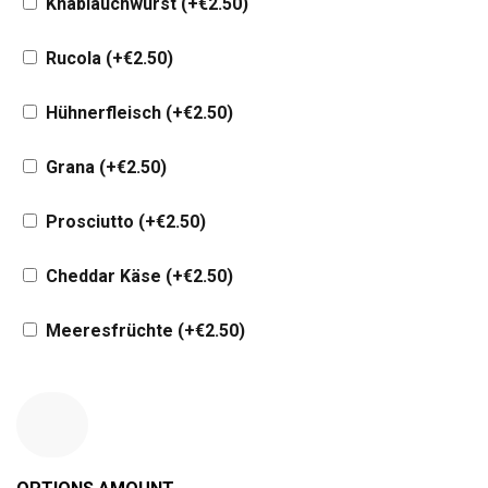
Knablauchwurst
(+
€
2.50
)
Rucola
(+
€
2.50
)
Hühnerfleisch
(+
€
2.50
)
Grana
(+
€
2.50
)
Prosciutto
(+
€
2.50
)
Cheddar Käse
(+
€
2.50
)
Meeresfrüchte
(+
€
2.50
)
€
0.00