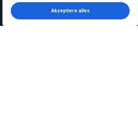
Akzeptiere alles
Abonnieren Sie unseren Newsletter!
Bereit für echten Geschmack? Bestelle
jetzt deine Lieblingspizza bei Pizzabek –
schnell, heiß & hausgemacht.
Jetzt bestellen